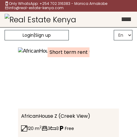
Only WhatsApp: +254 702 316383 - Monica Amakobe
info@real-estate-kenya.com
|
Login
Sign up
Short term rent
AfricanHouse Z (Creek View)
2
120 m
3
3
Free