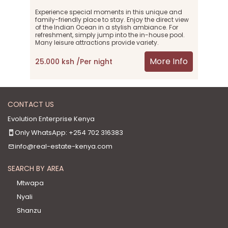
Experience special moments in this unique and 
family-friendly place to stay. Enjoy the direct view 
of the Indian Ocean in a stylish ambiance. For 
refreshment, simply jump into the in-house pool. 
Many leisure attractions provide variety.
More Info
25.000 ksh /Per night
CONTACT US
Evolution Enterprise Kenya
Only WhatsApp: +254 702 316383
info@real-estate-kenya.com
SEARCH BY AREA
Mtwapa
Nyali
Shanzu