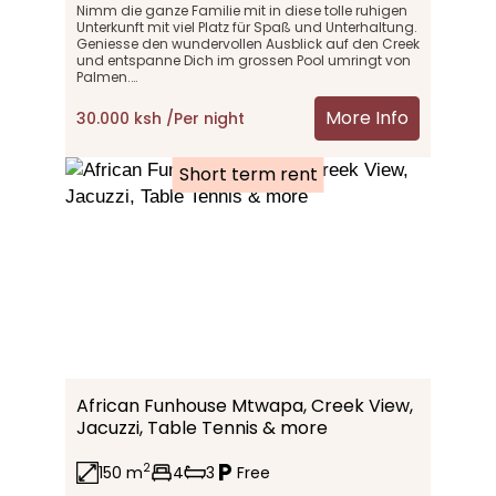
Nimm die ganze Familie mit in diese tolle ruhigen 
Unterkunft mit viel Platz für Spaß und Unterhaltung.  
Geniesse den wundervollen Ausblick auf den Creek 
und entspanne Dich im grossen Pool umringt von 
Palmen.

Das stillvoll eingerichtet Haus kann bis zu 7 
More Info
30.000 ksh /Per night
Personen beherbergen. Eine große Küche und ein 
Essbereich auf der grossen Terrasse macht Deinen 
Urlaub perfekt!
Short term rent
African Funhouse Mtwapa, Creek View, 
Jacuzzi, Table Tennis & more
2
150 m
4
3
Free